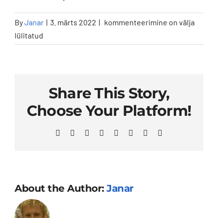
Why
By
Janar
|
3. märts 2022
|
kommenteerimine on välja
should
lülitatud
I
choose
your
dealership?
Share This Story,
Choose Your Platform!
Facebook
X
Reddit
LinkedIn
WhatsApp
Telegram
Pinterest
Email
About the Author:
Janar