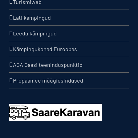
Turismiweb
Läti kämpingud
Leedu kämpingud
Kämpingukohad Euroopas
AGA Gaasi teeninduspunktid
Propaan.ee müügiesindused