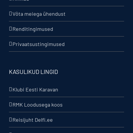
Võta meiega ühendust
Renditingimused
Privaatsustingimused
KASULIKUD LINGID
Klubi Eesti Karavan
RMK Loodusega koos
Reisijuht Delfi.ee