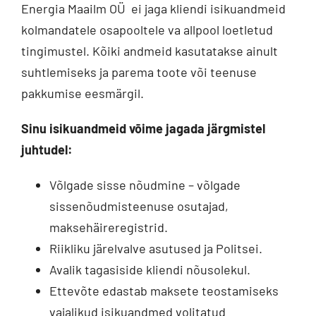
Energia Maailm OÜ ei jaga kliendi isikuandmeid
kolmandatele osapooltele va allpool loetletud
tingimustel. Kõiki andmeid kasutatakse ainult
suhtlemiseks ja parema toote või teenuse
pakkumise eesmärgil.
Sinu isikuandmeid võime jagada järgmistel
juhtudel:
Võlgade sisse nõudmine – võlgade
sissenõudmisteenuse osutajad,
maksehäireregistrid.
Riikliku järelvalve asutused ja Politsei.
Avalik tagasiside kliendi nõusolekul.
Ettevõte edastab maksete teostamiseks
vajalikud isikuandmed volitatud