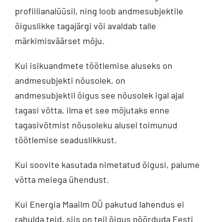
profiilianalüüsil, ning loob andmesubjektile
õiguslikke tagajärgi või avaldab talle
märkimisväärset mõju.
Kui isikuandmete töötlemise aluseks on
andmesubjekti nõusolek, on
andmesubjektil õigus see nõusolek igal ajal
tagasi võtta, ilma et see mõjutaks enne
tagasivõtmist nõusoleku alusel toimunud
töötlemise seaduslikkust.
Kui soovite kasutada nimetatud õigusi, palume
võtta meiega ühendust.
Kui Energia Maailm OÜ pakutud lahendus ei
rahulda teid, siis on teil õigus pöörduda Eesti