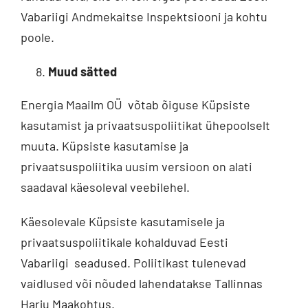
Vabariigi Andmekaitse Inspektsiooni ja kohtu
poole.
Muud sätted
Energia Maailm OÜ võtab õiguse Küpsiste
kasutamist ja privaatsuspoliitikat ühepoolselt
muuta. Küpsiste kasutamise ja
privaatsuspoliitika uusim versioon on alati
saadaval käesoleval veebilehel.
Käesolevale Küpsiste kasutamisele ja
privaatsuspoliitikale kohalduvad Eesti
Vabariigi seadused. Poliitikast tulenevad
vaidlused või nõuded lahendatakse Tallinnas
Harju Maakohtus.