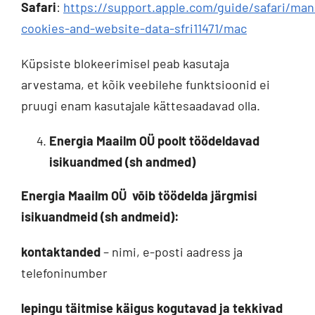
Safari
:
https://support.apple.com/guide/safari/ma
cookies-and-website-data-sfri11471/mac
Küpsiste blokeerimisel peab kasutaja
arvestama, et kõik veebilehe funktsioonid ei
pruugi enam kasutajale kättesaadavad olla.
Energia Maailm OÜ
poolt töödeldavad
isikuandmed (sh andmed)
Energia Maailm OÜ
võib töödelda järgmisi
isikuandmeid (sh andmeid):
kontaktanded
– nimi, e-posti aadress ja
telefoninumber
lepingu täitmise käigus kogutavad ja tekkivad