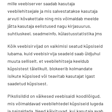
mille veebiserver saadab kasutaja
veebilehitsejale ja mis salvestatakse kasutaja
arvuti kõvakettale ning mis võimaldab meelde
jätta kasutaja eelistused nagu kirjasuurus,
suhtluskeel, seadmeinfo, külastusstatistika jms
Kõik veebisirvijad on vaikimisi seatud küpsiseid
lubama, kuid veebisirvija seadeid saab üldjuhul
muuta selliselt, et veebilehitseja keeldub
küpsistest täielikult, blokeerib kolmandate
isikute küpsised või teavitab kasutajat igast
saadetud küpsisest.
Pikslisildid on väikesed veebisaidi koodilõigud,
mis võimaldavad veebilehtedel küpsiseid lugeda
ja paigaldada. Need käivituvad, kui kasutaja avab