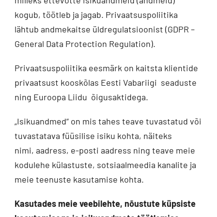
milleks ettevõtte isikuandmeid (andmeid)
kogub, töötleb ja jagab. Privaatsuspoliitika
lähtub andmekaitse üldregulatsioonist (GDPR –
General Data Protection Regulation).
Privaatsuspoliitika eesmärk on kaitsta klientide
privaatsust kooskõlas Eesti Vabariigi seaduste
ning Euroopa Liidu õigusaktidega.
„Isikuandmed“ on mis tahes teave tuvastatud või
tuvastatava füüsilise isiku kohta, näiteks
nimi, aadress, e-posti aadress ning teave meie
kodulehe külastuste, sotsiaalmeedia kanalite ja
meie teenuste kasutamise kohta.
Kasutades meie veebilehte, nõustute küpsiste