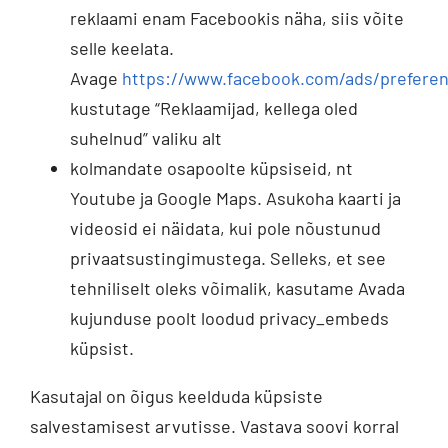
reklaami enam Facebookis näha, siis võite
selle keelata.
Avage
https://www.facebook.com/ads/prefere
kustutage “Reklaamijad, kellega oled
suhelnud” valiku alt
kolmandate osapoolte küpsiseid, nt
Youtube ja Google Maps. Asukoha kaarti ja
videosid ei näidata, kui pole nõustunud
privaatsustingimustega. Selleks, et see
tehniliselt oleks võimalik, kasutame Avada
kujunduse poolt loodud privacy_embeds
küpsist.
Kasutajal on õigus keelduda küpsiste
salvestamisest arvutisse. Vastava soovi korral