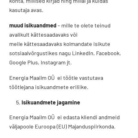
kohta, millised kirjad ning millal ja kuidas
kasutaja avas.
muud isikuandmed
– mille te olete teinud
avalikult kättesaadavaks või
meile kättesaadavaks kolmandate isikute
sotsiaalvõrgustikes nagu LinkedIn, Facebook,
Google Plus, Instagram jt.
Energia Maailm OÜ ei töötle vastutava
töötlejana isikuandmete eriliike.
Isikuandmete jagamine
Energia Maailm OÜ ei edasta kliendi andmeid
väljapoole Euroopa (EU) Majanduspiirkonda.