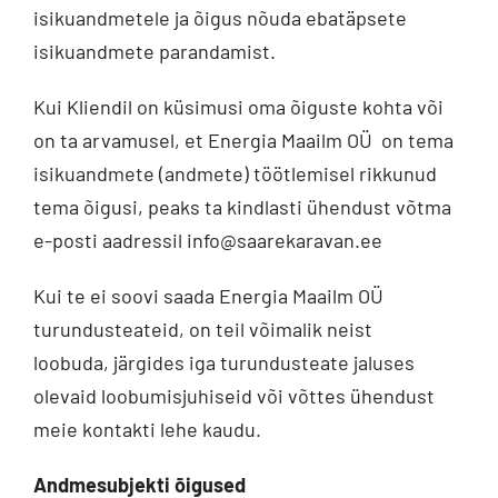
isikuandmetele ja õigus nõuda ebatäpsete
isikuandmete parandamist.
Kui Kliendil on küsimusi oma õiguste kohta või
on ta arvamusel, et Energia Maailm OÜ on tema
isikuandmete (andmete) töötlemisel rikkunud
tema õigusi, peaks ta kindlasti ühendust võtma
e-posti aadressil info@saarekaravan.ee
Kui te ei soovi saada Energia Maailm OÜ
turundusteateid, on teil võimalik neist
loobuda, järgides iga turundusteate jaluses
olevaid loobumisjuhiseid või võttes ühendust
meie kontakti lehe kaudu.
Andmesubjekti õigused