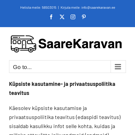
Skip
Helista meile:
56503015
|
Kirjuta meile: info@saarekaravan.ee
to
Facebook
X
Instagram
Pinterest
content
Go to...
Küpsiste kasutamine- ja privaatsuspoliitika
teavitus
Käesolev küpsiste kasutamise ja
privaatsuspoliitika teavitus (edaspidi teavitus)
sisaldab kasulikku infot selle kohta, kuidas ja