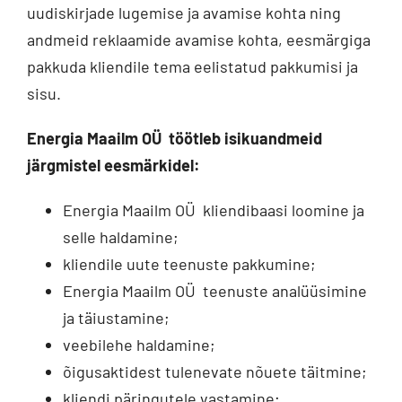
uudiskirjade lugemise ja avamise kohta ning
andmeid reklaamide avamise kohta, eesmärgiga
pakkuda kliendile tema eelistatud pakkumisi ja
sisu.
Energia Maailm OÜ
töötleb isikuandmeid
järgmistel eesmärkidel:
Energia Maailm OÜ kliendibaasi loomine ja
selle haldamine;
kliendile uute teenuste pakkumine;
Energia Maailm OÜ teenuste analüüsimine
ja täiustamine;
veebilehe haldamine;
õigusaktidest tulenevate nõuete täitmine;
kliendi päringutele vastamine;