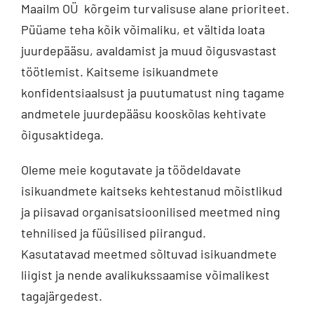
Maailm OÜ kõrgeim turvalisuse alane prioriteet.
Püüame teha kõik võimaliku, et vältida loata
juurdepääsu, avaldamist ja muud õigusvastast
töötlemist. Kaitseme isikuandmete
konfidentsiaalsust ja puutumatust ning tagame
andmetele juurdepääsu kooskõlas kehtivate
õigusaktidega.
Oleme meie kogutavate ja töödeldavate
isikuandmete kaitseks kehtestanud mõistlikud
ja piisavad organisatsioonilised meetmed ning
tehnilised ja füüsilised piirangud.
Kasutatavad meetmed sõltuvad isikuandmete
liigist ja nende avalikukssaamise võimalikest
tagajärgedest.