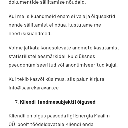
dokumentide säilitamise nõudeid.
Kui me isikuandmeid enam ei vaja ja õigusaktid
nende säilitamist ei nõua, kustutame me
need isikuandmed.
Võime jätkata kõnesolevate andmete kasutamist
statistilistel eesmärkidel, kuid üksnes
pseudonümiseeritud või anonümiseeritud kujul.
Kui tekib kasvõi küsimus, siis palun kirjuta
info@saarekaravan.ee
Kliendi (andmesubjekti) õigused
Kliendil on õigus pääseda ligi Energia Maailm
OÜ poolt töödeldavatele Kliendi enda