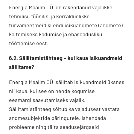
Energia Maailm OÜ on rakendanud vajalikke
tehnilisi, füüsilisi ja korralduslikke
turvameetmeid kliendi isikuandmete (andmete)
kaitsmiseks kadumise ja ebaseadusliku
töötlemise eest.
6.2. Säilitamistähtaeg – kui kaua isikuandmeid
säilitame?
Energia Maailm OÜ säilitab isikuandmeid üksnes
nii kaua, kui see on nende kogumise
eesmärgi saavutamiseks vajalik.
Säilitamistähtaeg sõltub ka vajadusest vastata
andmesubjektide päringutele, lahendada
probleeme ning täita seadusejärgseid