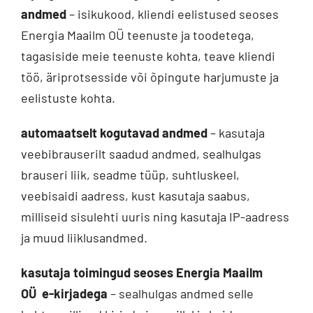
andmed
– isikukood, kliendi eelistused seoses
Energia Maailm OÜ teenuste ja toodetega,
tagasiside meie teenuste kohta, teave kliendi
töö, äriprotsesside või õpingute harjumuste ja
eelistuste kohta.
automaatselt kogutavad andmed
– kasutaja
veebibrauserilt saadud andmed, sealhulgas
brauseri liik, seadme tüüp, suhtluskeel,
veebisaidi aadress, kust kasutaja saabus,
milliseid sisulehti uuris ning kasutaja IP-aadress
ja muud liiklusandmed.
kasutaja toimingud seoses Energia Maailm
OÜ
e-kirjadega
– sealhulgas andmed selle