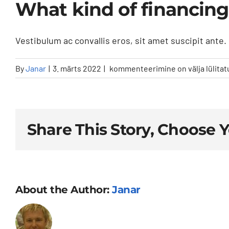
What kind of financing
Vestibulum ac convallis eros, sit amet suscipit ante. N
What
By
Janar
|
3. märts 2022
|
kommenteerimine on välja lülitat
kind
of
financing
services
Share This Story, Choose 
do
you
offer?
About the Author:
Janar