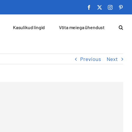
Facebook
X
Instagram
Pinte
Kasulikud lingid
Võta meiega ühendust
Previous
Next