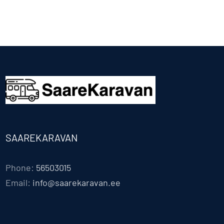
SAAREKARAVAN
Phone:
56503015
Email:
info@saarekaravan.ee