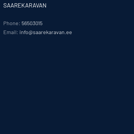
SAAREKARAVAN
Phone:
56503015
Email:
info@saarekaravan.ee