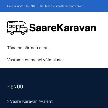
Skip
Helista meile:
56503015
|
Kirjuta meile: info@saarekaravan.ee
to
content
Täname päringu eest.
Vastame esimesel võimalusel.
MENÜÜ
Saare Karavan Avaleht